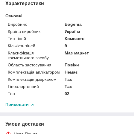
Характеристики
Основні
Виробник
Bogenia
Країна виробник
Україна
Тип тіней
Компактні
Кількість тіней
9
Класифікація
Мас маркет
косметичного засобу
Область застосування
Повіки
Комплектація аплікатором
Немає
Комплектація дзеркалом
Так
Гіпоалергенний
Так
Тон
02
Приховати
Умови доставки
Нова Пошта