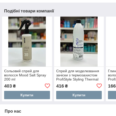
Подібні товари компанії
Сольовий спрей для
Спрей для моделювання
Глин
волосся Mood Salt Spray
зачіски з термозахистом
воло
200 ml
ProfiStyle Styling Thermal
Profi
Protection Spray 1000 мл
403
416
166
₴
₴
Купити
Купити
Про нас