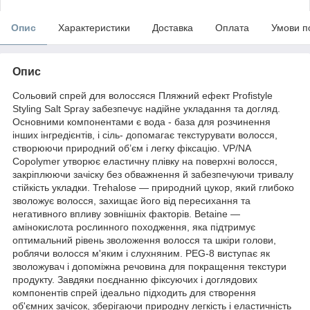
Опис
Характеристики
Доставка
Оплата
Умови п
Опис
Сольовий спрей для волоссяся Пляжний ефект Profistyle
Styling Salt Spray забезпечує надійне укладання та догляд.
Основними компонентами є вода - база для розчинення
інших інгредієнтів, і сіль- допомагає текстурувати волосся,
створюючи природний об’єм і легку фіксацію. VP/NA
Copolymer утворює еластичну плівку на поверхні волосся,
закріплюючи зачіску без обважнення й забезпечуючи тривалу
стійкість укладки. Trehalose — природний цукор, який глибоко
зволожує волосся, захищає його від пересихання та
негативного впливу зовнішніх факторів. Betaine —
амінокислота рослинного походження, яка підтримує
оптимальний рівень зволоження волосся та шкіри голови,
роблячи волосся м'яким і слухняним. PEG-8 виступає як
зволожувач і допоміжна речовина для покращення текстури
продукту. Завдяки поєднанню фіксуючих і доглядових
компонентів спрей ідеально підходить для створення
об'ємних зачісок, зберігаючи природну легкість і еластичність