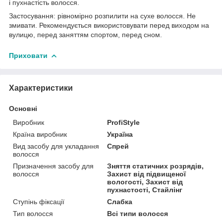
і пухнастість волосся.
Застосування: рівномірно розпилити на сухе волосся. Не
змивати. Рекомендується використовувати перед виходом на
вулицю, перед заняттям спортом, перед сном.
Приховати
Характеристики
Основні
Виробник
ProfiStyle
Країна виробник
Україна
Вид засобу для укладання
Спрей
волосся
Призначення засобу для
Зняття статичних розрядів,
волосся
Захист від підвищеної
вологості, Захист від
пухнастості, Стайлінг
Ступінь фіксації
Слабка
Тип волосся
Всі типи волосся