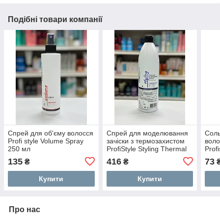
Подібні товари компанії
Спрей для об'єму волосся
Спрей для моделювання
Соль
Profi style Volume Spray
зачіски з термозахистом
воло
250 мл
ProfiStyle Styling Thermal
Profi
Protection Spray 1000 мл
150
135
416
73
₴
₴
Купити
Купити
Про нас