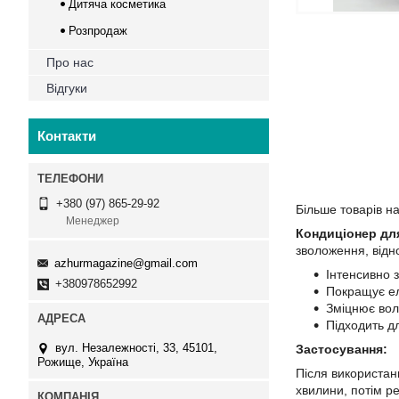
Дитяча косметика
Розпродаж
Про нас
Відгуки
Контакти
+380 (97) 865-29-92
Більше товарів н
Менеджер
Кондиціонер дл
зволоження, відн
azhurmagazine@gmail.com
Інтенсивно 
+380978652992
Покращує ела
Зміцнює вол
Підходить д
вул. Незалежності, 33, 45101,
Застосування:
Рожище, Україна
Після використан
хвилини, потім р