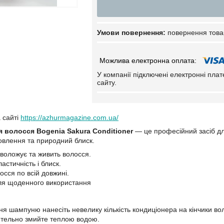
повернення това
У компанії підключені електронні пла
сайту.
а сайті
https://azhurmagazine.com.ua/
я волосся
Bogenia Sakura Conditioner
— це професійний засіб дл
овлення та природний блиск.
зволожує та живить волосся.
стичність і блиск.
осся по всій довжині.
ля щоденного використання
ня шампуню нанесіть невелику кількість кондиціонера на кінчики вол
етельно змийте теплою водою.