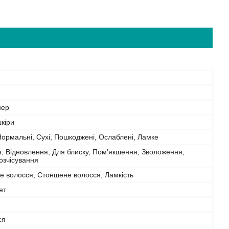
нер
шкіри
Нормальні, Сухі, Пошкоджені, Ослаблені, Ламке
 Відновлення, Для блиску, Пом'якшення, Зволоження,
розчісування
е волосся, Стоншене волосся, Ламкість
ет
ся