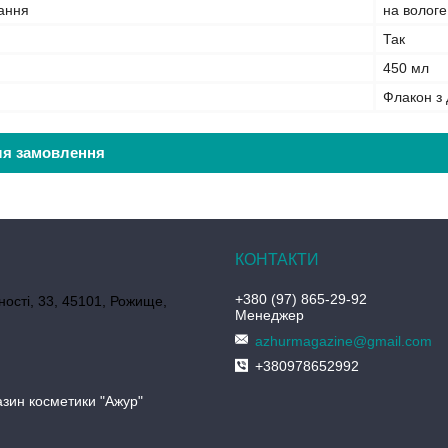
вання
на вологе
Так
450 мл
Флакон з
ля замовлення
+380 (97) 865-29-92
ності, 33, 45101, Рожище,
Менеджер
azhurmagazine@gmail.com
+380978652992
азин косметики "Ажур"