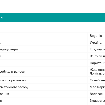
ки
Bogenia
к
Україна
ондиціонера
Кондиціо
и
Всі типи 
Пористі, 
Живлення,
собу для волосся
Легкість 
я і шкіри голови
Ослаблен
сметичного засобу
Мас марк
ування
Волосся
ня
Змиваєть