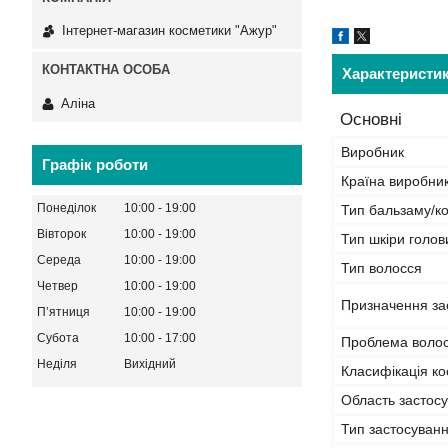
Інтернет-магазин косметики "Ажур"
Характеристи
Аліна
Основні
Виробник
Графік роботи
Країна виробни
Понеділок
10:00
19:00
Тип бальзаму/к
Вівторок
10:00
19:00
Тип шкіри голов
Середа
10:00
19:00
Тип волосся
Четвер
10:00
19:00
Призначення за
Пʼятниця
10:00
19:00
Субота
10:00
17:00
Проблема волосс
Неділя
Вихідний
Класифікація ко
Область застос
Тип застосуван