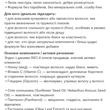
• Легка текстура, легко наноситься, добре розчісується.
• Формула без парабенів, без мінеральних олій, cruelty-free.
Для кого ідеально підходить:
• для власників кучерявого або хвилястого волосся, яке
прагне визначення та пружності локонів
• для волосся схильного до пухкості (frizz), особливо в умовах
підвищеної вологості або після дощу
• для волосся, яке втратило блиск чи еластичність
• для тих, хто цінує натуральні компоненти і більш щадні
формули без агресивних добавок
Основні компоненти / активні речовини:
Згідно з даними INCI й описів продавців, ключові активні
елементи:
• Honey (мед) — пом’якшує волосся, надає блиск, живить.
• Вітамін C (Vitamin C) — антиоксидант, допомагає боротися
зі старінням волосся, покращує здоров’я кутикули.
• Гліцерин (Glycerin) — зволожувач, утримує вологу у волоссі.
• Олія соняшника (Sunflower Seed Oil, Helianthus Annuus Seed
Oil) — живлення, пом’якшення.
• Пантенол (Panthenol) — зміцнення, гладкість, заспокоює й
відновлює.
• Екстракти оливи (Olive Leaf Extract) та інші рослинні