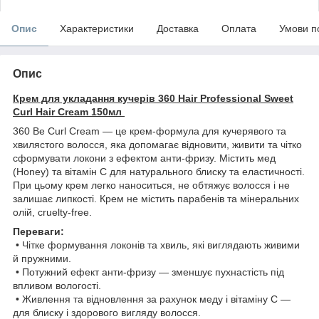
Опис
Характеристики
Доставка
Оплата
Умови п
Опис
Крем для укладання кучерів 360 Hair Professional Sweet
Curl Hair Cream 150мл
360 Be Curl Cream — це крем-формула для кучерявого та
хвилястого волосся, яка допомагає відновити, живити та чітко
сформувати локони з ефектом анти-фризу. Містить мед
(Honey) та вітамін С для натурального блиску та еластичності.
При цьому крем легко наноситься, не обтяжує волосся і не
залишає липкості. Крем не містить парабенів та мінеральних
олій, cruelty-free.
Переваги:
• Чітке формування локонів та хвиль, які виглядають живими
й пружними.
• Потужний ефект анти-фризу — зменшує пухнастість під
впливом вологості.
• Живлення та відновлення за рахунок меду і вітаміну С —
для блиску і здорового вигляду волосся.