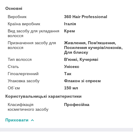
Основні
Виробник
360 Hair Professional
Країна виробник
Італія
Вид засобу для укладання
Крем
волосся
Призначення засобу для
Живлення, Пом'якшення,
волосся
Посилення кучерів/локонів,
Для блиску
Тип волосся
В'юнкі, Кучеряві
Стать
Унісекс
Гіпоалергенний
Так
Упаковка засобу
Флакон зі спреєм
Об`єм
150 мл
Користувальницькі характеристики
Класифікація
Професійна
косметичного засобу
Приховати