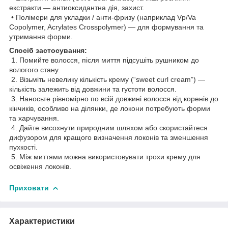
екстракти — антиоксидантна дія, захист.
• Полімери для укладки / анти-фризу (наприклад Vp/Va
Copolymer, Acrylates Crosspolymer) — для формування та
утримання форми.
Спосіб застосування:
1. Помийте волосся, після миття підсушіть рушником до
вологого стану.
2. Візьміть невелику кількість крему (“sweet curl cream”) —
кількість залежить від довжини та густоти волосся.
3. Наносьте рівномірно по всій довжині волосся від коренів до
кінчиків, особливо на ділянки, де локони потребують форми
та харчування.
4. Дайте висохнути природним шляхом або скористайтеся
дифузором для кращого визначення локонів та зменшення
пухкості.
5. Між миттями можна використовувати трохи крему для
освіження локонів.
Приховати
Характеристики