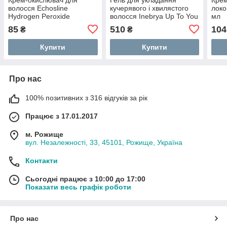
волосся Echosline
кучерявого і хвилястого
локо
Hydrogen Peroxide
волосся Inebrya Up To You
мл
Stabilized Cream 20 vol
Curl Boost Glaze 200мл
85
510
104
₴
₴
(6%) 150мл
Купити
Купити
Про нас
100% позитивних з 316 відгуків за рік
Працює з 17.01.2017
м. Рожище
вул. Незалежності, 33, 45101, Рожище, Україна
Контакти
Сьогодні працює з 10:00 до 17:00
Показати весь графік роботи
Про нас