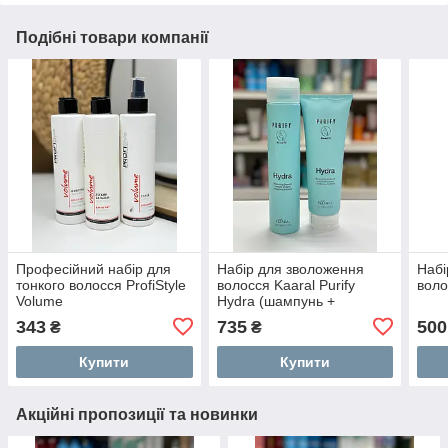
Подібні товари компанії
Професійний набір для
Набір для зволоження
Набі
тонкого волосся ProfiStyle
волосся Kaaral Purify
воло
Volume
Hydra (шампунь +
кондиціонер)
343
735
500
₴
₴
Купити
Купити
Акційні пропозиції та новинки