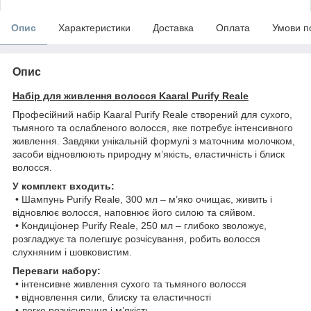
Опис
Характеристики
Доставка
Оплата
Умови п
Опис
Набір для живлення волосся Kaaral Purify Reale
Професійний набір Kaaral Purify Reale створений для сухого,
тьмяного та ослабленого волосся, яке потребує інтенсивного
живлення. Завдяки унікальній формулі з маточним молочком,
засоби відновлюють природну м’якість, еластичність і блиск
волосся.
У комплект входить:
• Шампунь Purify Reale, 300 мл – м’яко очищає, живить і
відновлює волосся, наповнює його силою та сяйвом.
• Кондиціонер Purify Reale, 250 мл – глибоко зволожує,
розгладжує та полегшує розчісування, робить волосся
слухняним і шовковистим.
Переваги набору:
• інтенсивне живлення сухого та тьмяного волосся
• відновлення сили, блиску та еластичності
• легке розчісування і м’якість