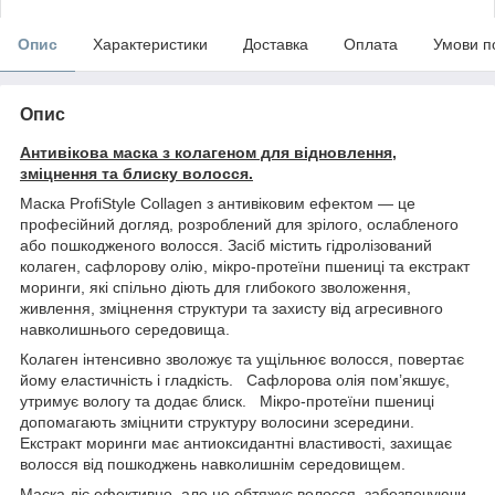
Опис
Характеристики
Доставка
Оплата
Умови п
Опис
Антивікова маска з колагеном для відновлення,
зміцнення та блиску волосся.
Маска ProfiStyle Collagen з антивіковим ефектом — це
професійний догляд, розроблений для зрілого, ослабленого
або пошкодженого волосся. Засіб містить гідролізований
колаген, сафлорову олію, мікро-протеїни пшениці та екстракт
моринги, які спільно діють для глибокого зволоження,
живлення, зміцнення структури та захисту від агресивного
навколишнього середовища.
Колаген інтенсивно зволожує та ущільнює волосся, повертає
йому еластичність і гладкість. Сафлорова олія пом’якшує,
утримує вологу та додає блиск. Мікро-протеїни пшениці
допомагають зміцнити структуру волосини зсередини.
Екстракт моринги має антиоксидантні властивості, захищає
волосся від пошкоджень навколишнім середовищем.
Маска діє ефективно, але не обтяжує волосся, забезпечуючи