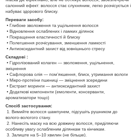
салонний ефект: волосся стає слухняним, легко розчісується і
набуває здорового блиску.
Переваги засобу:
• Глибоке зволоження та ущільнення волосся
• Відновлення ослаблених і ламких ділянок
• Покращення еластичності й блиску
• Полегшення розчісування, зменшення ламкості
• Антиоксидантний захист від зовнішнього стресу
Складові :
• Гідролізований колаген — зволоження, ущільнення,
зміцнення
• Сафлорова олія — пом’якшення, блиск, утримання вологи
• Мікро-протеїни пшениці — зміцнення зсередини
• Екстракт моринги — антиоксидантний захист
• Додаткові компоненти (емоленти, консерванти,
ароматизатори тощо)
Спосіб застосування:
1. Вимийте волосся шампунем, підсушіть рушником до
волого-вологого стану.
2. Нанесіть маску на всю довжину волосся, приділяючи
особливу увагу ослабленим ділянкам та кінчикам.
3. Залиште на 5–10 хвилин (не більше).