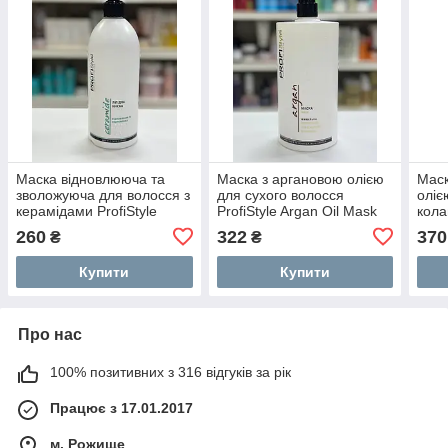
Маска відновлююча та
Маска з аргановою олією
Маск
зволожуюча для волосся з
для сухого волосся
оліє
керамідами ProfiStyle
ProfiStyle Argan Oil Mask
кола
Ceramide Mask 500 мл
1000 мл
Maca
260
322
370
₴
₴
Купити
Купити
Про нас
100% позитивних з 316 відгуків за рік
Працює з 17.01.2017
м. Рожище