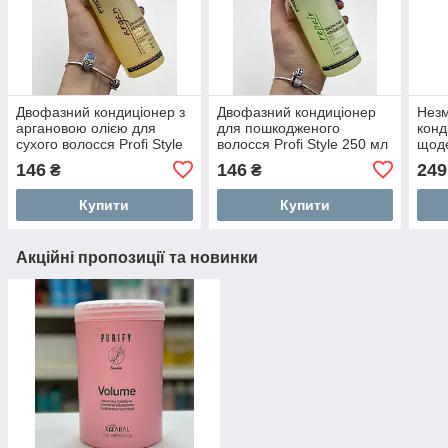
Двофазний кондиціонер з
Двофазний кондиціонер
Незм
аргановою олією для
для пошкодженого
конд
сухого волосся Profi Style
волосся Profi Style 250 мл
щоде
250 мл
воло
146
146
249
₴
₴
200 
Купити
Купити
Акційні пропозиції та новинки