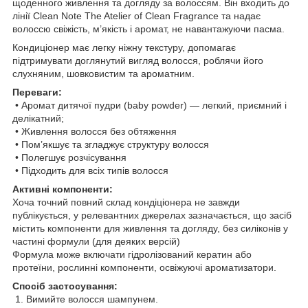
щоденного живлення та догляду за волоссям. Він входить до
лінії Clean Note The Atelier of Clean Fragrance та надає
волоссю свіжість, м’якість і аромат, не навантажуючи пасма.
Кондиціонер має легку ніжну текстуру, допомагає
підтримувати доглянутий вигляд волосся, роблячи його
слухняним, шовковистим та ароматним.
Переваги:
• Аромат дитячої пудри (baby powder) — легкий, приємний і
делікатний;
• Живлення волосся без обтяження
• Пом’якшує та згладжує структуру волосся
• Полегшує розчісування
• Підходить для всіх типів волосся
Активні компоненти:
Хоча точний повний склад кондiцiонера не завжди
публікується, у релевантних джерелах зазначається, що засіб
містить компоненти для живлення та догляду, без силіконів у
частині формули (для деяких версій)
Формула може включати гідролізований кератин або
протеїни, рослинні компоненти, освіжуючі ароматизатори.
Спосіб застосування:
1. Вимийте волосся шампунем.