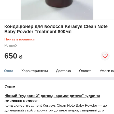
Кондиціонер для волосся Kerasys Clean Note
Baby Powder Treatment 800мл
Немає в наявності
Роздріб
650
₴
Опис
Характеристики
Доставка
Оплата
Умови п
Опис
Ніжний “пудровий” догляд: аромат дитячої пудри та
живлення волосся.
Кондiцiонер-тreatment Kerasys Clean Note Baby Powder — це
доглядовий засіб з ароматом дитячої пудри, створений для