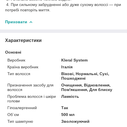
4. При сильному забрудненні або дуже сухому волоссі — при
потребі повторіть миття.
Приховати
Характеристики
Основні
Виробник
Kleral System
Країна виробник
Італія
Тип волосся
Вікові, Нормальні, Сухі,
Пошкоджені
Призначення засобу для
Очищення, Відновлення,
волосся
Пом'якшення, Для блиску
Проблема волосся і шкіри
Ламкість
голови
Гіпоалергенний
Так
Об`єм
500 мл
Тип шампуню
Зволожуючий