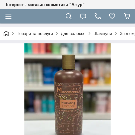
Інтернет - магазин косметики "Ажур"
Товари та послуги
Для волосся
Шампуни
Зволожу