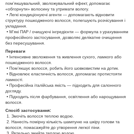
пом’якшувальний, зволожувальний ефект, допомагає
«обгорнути» волосину та утримати вологу.
• Легкі кондиціонуючі агенти — допомагають відновити
структуру пошкодженого волосся, полегшують розчісування і
укладання.
• М’які ПАР / очищуючі інгредієнти — формула з урахуванням
професійного застосування, дозволяє делікатне очищення
без пересушування.
Переваги
• Інтенсивне зволоження та живлення сухого, ламкого або
пошкодженого волосся.
• Пом’якшує волосся, робить його шовковистим на дотик.
• Відновлює еластичність волосся, допомагає протистояти
ламкості.
• Професійна італійська якість — підходить для салонного
догляду.
• Підходить після фарбування, освітлення або нарощування
волосся.
Спосіб застосування:
1. Змочіть волосся теплою водою.
2. Нанесіть помірну кількість шампуню на шкіру голови та
волосся, помасажуйте до утворення легкої піни.
3. Ретельно змийте теплою водою.