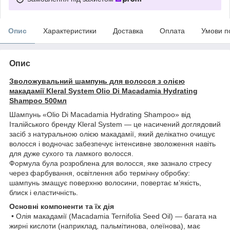
Опис
Характеристики
Доставка
Оплата
Умови п
Опис
Зволожувальний шампунь для волосся з олією
макадамії Kleral System Olio Di Macadamia Hydrating
Shampoo 500мл
Шампунь «Olio Di Macadamia Hydrating Shampoo» від
Італійського бренду Kleral System — це насичений доглядовий
засіб з натуральною олією макадамії, який делікатно очищує
волосся і водночас забезпечує інтенсивне зволоження навіть
для дуже сухого та ламкого волосся.
Формула була розроблена для волосся, яке зазнало стресу
через фарбування, освітлення або термічну обробку:
шампунь змащує поверхню волосини, повертає м’якість,
блиск і еластичність.
Основні компоненти та їх дія
• Олія макадамії (Macadamia Ternifolia Seed Oil) — багата на
жирні кислоти (наприклад, пальмітинова, олеїнова), має