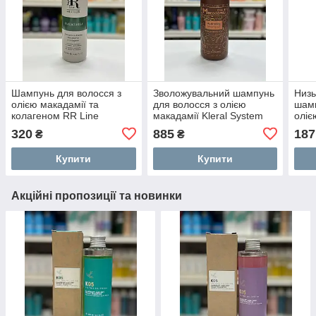
Шампунь для волосся з
Зволожувальний шампунь
Низ
олією макадамії та
для волосся з олією
шамп
колагеном RR Line
макадамії Kleral System
олією
Macadamia Star 350 мл
Olio Di Macadamia
Boto
320
885
187
₴
₴
Hydrating Shampoo
1000мл
Купити
Купити
Акційні пропозиції та новинки