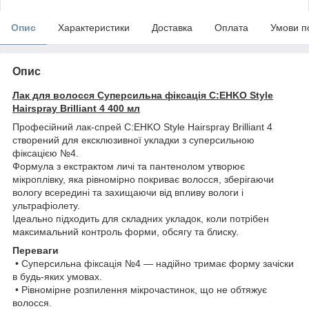
Опис
Характеристики
Доставка
Оплата
Умови п
Опис
Лак для волосся Суперсильна фіксація C:EHKO Style
Hairspray Brilliant 4 400 мл
Професійний лак-спрей C:EHKO Style Hairspray Brilliant 4
створений для ексклюзивної укладки з суперсильною
фіксацією №4.
Формула з екстрактом личі та пантенолом утворює
мікроплівку, яка рівномірно покриває волосся, зберігаючи
вологу всередині та захищаючи від впливу вологи і
ультрафіолету.
Ідеально підходить для складних укладок, коли потрібен
максимальний контроль форми, обсягу та блиску.
Переваги
• Суперсильна фіксація №4 — надійно тримає форму зачіски
в будь-яких умовах.
• Рівномірне розпилення мікрочастинок, що не обтяжує
волосся.