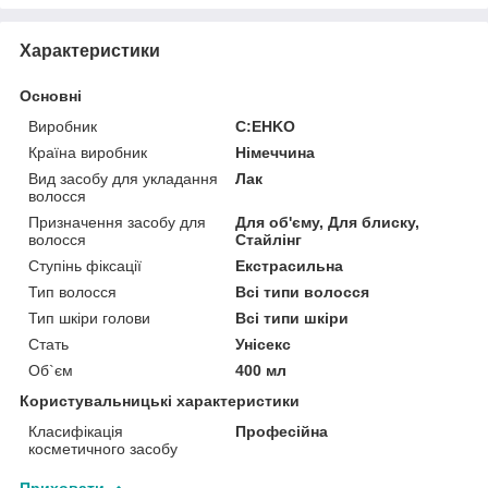
Характеристики
Основні
Виробник
C:EHKO
Країна виробник
Німеччина
Вид засобу для укладання
Лак
волосся
Призначення засобу для
Для об'єму, Для блиску,
волосся
Стайлінг
Ступінь фіксації
Екстрасильна
Тип волосся
Всі типи волосся
Тип шкіри голови
Всі типи шкіри
Стать
Унісекс
Об`єм
400 мл
Користувальницькі характеристики
Класифікація
Професійна
косметичного засобу
Приховати