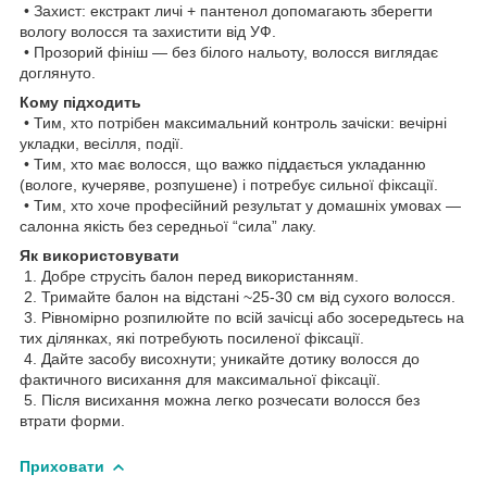
• Захист: екстракт личі + пантенол допомагають зберегти
вологу волосся та захистити від УФ.
• Прозорий фініш — без білого нальоту, волосся виглядає
доглянуто.
Кому підходить
• Тим, хто потрібен максимальний контроль зачіски: вечірні
укладки, весілля, події.
• Тим, хто має волосся, що важко піддається укладанню
(вологе, кучеряве, розпушене) і потребує сильної фіксації.
• Тим, хто хоче професійний результат у домашніх умовах —
салонна якість без середньої “сила” лаку.
Як використовувати
1. Добре струсіть балон перед використанням.
2. Тримайте балон на відстані ~25-30 см від сухого волосся.
3. Рівномірно розпилюйте по всій зачісці або зосередьтесь на
тих ділянках, які потребують посиленої фіксації.
4. Дайте засобу висохнути; уникайте дотику волосся до
фактичного висихання для максимальної фіксації.
5. Після висихання можна легко розчесати волосся без
втрати форми.
Приховати