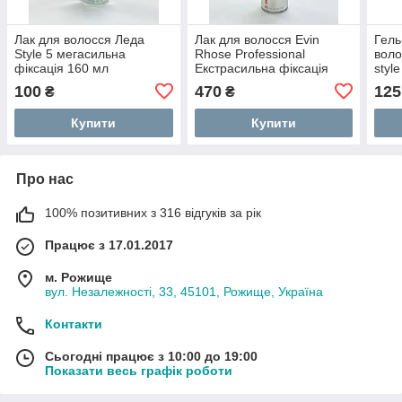
Лак для волосся Леда
Лак для волосся Evin
Гель
Style 5 мегасильна
Rhose Professional
воло
фіксація 160 мл
Екстрасильна фіксація
styl
750 мл
100
470
125
₴
₴
Купити
Купити
Про нас
100% позитивних з 316 відгуків за рік
Працює з 17.01.2017
м. Рожище
вул. Незалежності, 33, 45101, Рожище, Україна
Контакти
Сьогодні працює з 10:00 до 19:00
Показати весь графік роботи