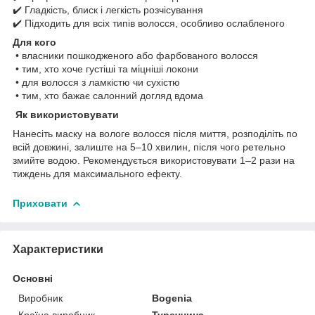
✔️ Гладкість, блиск і легкість розчісування
✔️ Підходить для всіх типів волосся, особливо ослабленого
Для кого
• власники пошкодженого або фарбованого волосся
• тим, хто хоче густіші та міцніші локони
• для волосся з ламкістю чи сухістю
• тим, хто бажає салонний догляд вдома
Як використовувати
Нанесіть маску на вологе волосся після миття, розподіліть по
всій довжині, залиште на 5–10 хвилин, після чого ретельно
змийте водою. Рекомендується використовувати 1–2 рази на
тиждень для максимального ефекту.
Приховати
Характеристики
Основні
Виробник
Bogenia
Країна виробник
Туреччина