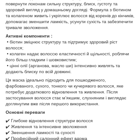
повернути локонам сильну структуру, блиск, густоту та
здоровий вигляд у домашньому догляді. Формула з біотином
та колагеном живить і укріплює волосся від коренів до кінчиків,
допомагає зменшити ламкість, усунути сухість та забезпечити
тривале зволоження.
Активні компоненти :
• біотин зміцнює структуру та підтримує здоровий ріст
волосся;
• колаген надає волоссю еластичності й щільності, роблячи
його більш гладким і шовковистим;
• цінні олії (арганова, масло ши) інтенсивно живлять та
додають блиску по всій довжині.
Ця маска ідеально підходить для пошкодженого,
фарбованого, сухого, тонкого чи кучерявого волосся, яке
потребує додаткового відновлення та живлення. Після
застосування волосся стає м’якшим, слухняним і виглядає
доглянутим вже після першого використання.
Основні переваги
✔️ Глибоке відновлення структури волосся
✔️ Живлення та інтенсивне зволоження
✔️ Зменшення ламкості та сухості
✔️ Професійний салонний ефект вдома