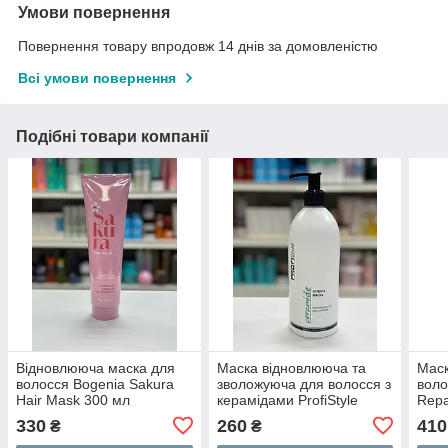
Умови повернення
Повернення товару впродовж 14 днів за домовленістю
Всі умови повернення
Подібні товари компанії
Відновлююча маска для
Маска відновлююча та
Маск
волосся Bogenia Sakura
зволожуюча для волосся з
воло
Hair Mask 300 мл
керамідами ProfiStyle
Repa
Ceramide Mask 500 мл
330
260
410
₴
₴