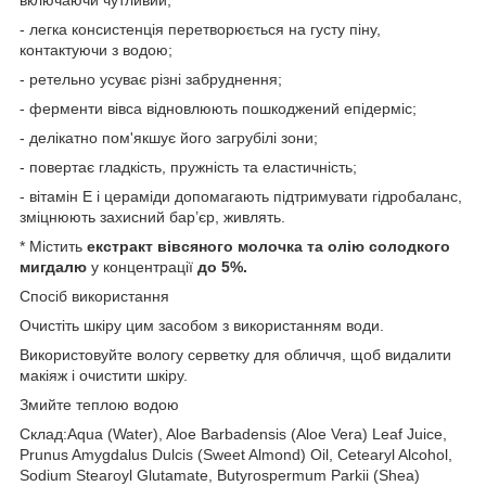
- легка консистенція перетворюється на густу піну,
контактуючи з водою;
- ретельно усуває різні забруднення;
- ферменти вівса відновлюють пошкоджений епідерміс;
- делікатно пом'якшує його загрубілі зони;
- повертає гладкість, пружність та еластичність;
- вітамін Е і цераміди допомагають підтримувати гідробаланс,
зміцнюють захисний бар’єр, живлять.
* Містить
екстракт вівсяного молочка та олію солодкого
мигдалю
у концентрації
до 5%.
Спосіб використання
Очистіть шкіру цим засобом з використанням води.
Використовуйте вологу серветку для обличчя, щоб видалити
макіяж і очистити шкіру.
Змийте теплою водою
Склад:Aqua (Water), Aloe Barbadensis (Aloe Vera) Leaf Juice,
Prunus Amygdalus Dulcis (Sweet Almond) Oil, Cetearyl Alcohol,
Sodium Stearoyl Glutamate, Butyrospermum Parkii (Shea)