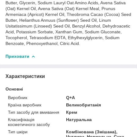
Butter, Glycerin, Sodium Lauryl Oat Amino Acids, Avena Sativa
(Oat) Kernel Oil, Avena Sativa (Oat) Kernel Meal, Prunus
Armeniaca (Apricot) Kernel Oil, Theobroma Cacao (Cocoa) Seed
Butter, Helianthus Annuus (Sunflower) Seed Oil, Linum
Usitatissimum (Linseed) Seed Oil, Benzyl Alcohol, Dehydroacetic
Acid, Potassium Sorbate, Xanthan Gum, Sodium Gluconate,
Tocopherol, Tetrasodium EDTA, Ethylhexylglycerin, Sodium
Benzoate, Phenoxyethanol, Citric Acid.
Приховати
Характеристики
Основні
Виробник
Q+A
Країна виробник
Великобританія
Тип засобу для вмивання
Крем
Класифікація
Натуральна
косметичного засобу
Тип шкіри
Комбінована (Змішана),
Чутлива, Нормальна, Суха