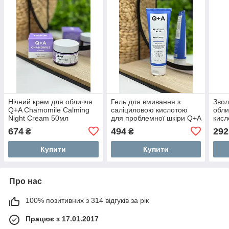
Нічний крем для обличчя
Гель для вмивання з
Звол
Q+A Chamomile Calming
саліциловою кислотою
обли
Night Cream 50мл
для проблемної шкіри Q+A
кисл
Salicylic Acid Daily Cleanser
Hyal
674
494
292
₴
₴
125 мл
Купити
Купити
Про нас
100% позитивних з 314 відгуків за рік
Працює з 17.01.2017