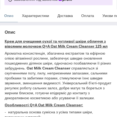
Опис
Характеристики
Доставка
Оплата
Умови п
Опис
Крем для очищення сухої та чутливої шкіри обличчя з
вівсяним молочком Q+A Oat Milk Cream Cleanser 125 мл
Ароматна консистенція, збагачена екстрактом та ефірною
олією вітамінної рослини, забезпечує швидке оновлення
пошкоджених ділянок шкіри, одночасно позбавляючи її різних
забруднень.
Oat Milk Cream Cleanser
справляється зі
скупченнями поту, пилу, неприємними запахами, сальними
пробками та забитими порами, стимулюючи їхнє швидке
звуження, зменшення видимості. Універсальний б'юті-продукт
регулює роботу сальних залоз, добре матує та бореться з
жирним блиском, готуючи епідерміс до контакту з
декоративною косметикою або усуваючи її залишки.
Особливості Q+A Oat Milk Cream Cleanser:
- натуральна основа сумісна з усіма типами шкіри,
включаючи чутливий;